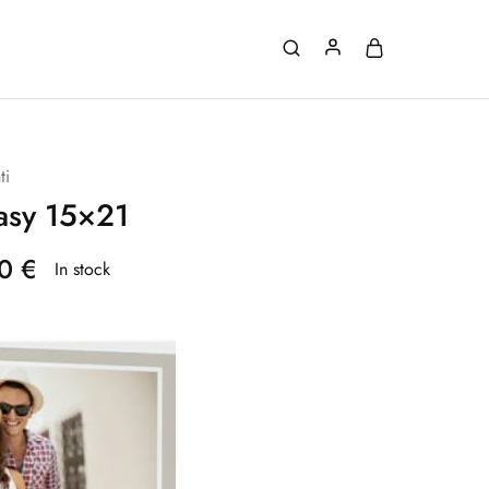
ti
easy 15×21
90
€
In stock