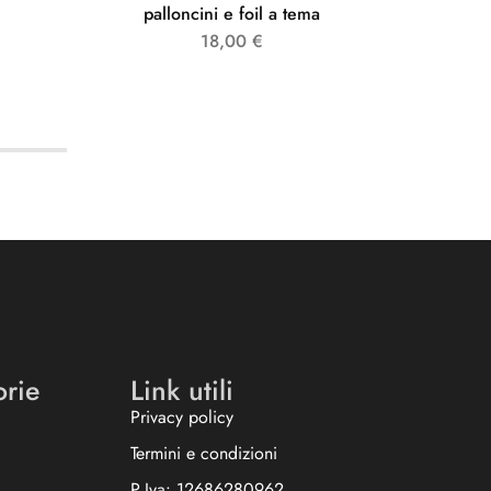
palloncini e foil a tema
18,00
€
orie
Link utili
Privacy policy
Termini e condizioni
P.Iva: 12686280962