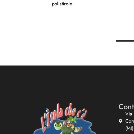
polistirolo
Cont
Via 
Cor
(MI) 