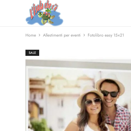
Isola
che
C’è
Home
Allestimenti per eventi
Fotolibro easy 15×21
SALE