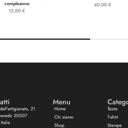
compleanno
40,00
€
12,00
€
atti
Menu
Categ
dell'artigianato, 21
Home
Tazze
naredo 20007
Chi siamo
T-shirt
Italia
Shop
Stampe