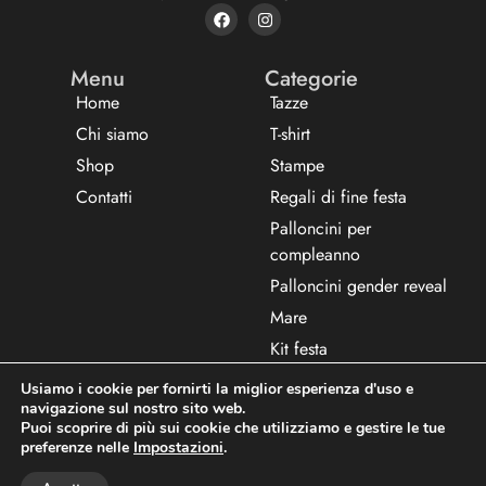
Menu
Categorie
Home
Tazze
Chi siamo
T-shirt
Shop
Stampe
Contatti
Regali di fine festa
Palloncini per
compleanno
Palloncini gender reveal
Mare
Kit festa
Usiamo i cookie per fornirti la miglior esperienza d'uso e
navigazione sul nostro sito web.
Privacy policy
Termini e condizioni
P.Iva: P.Iva: 12686280962
Puoi scoprire di più sui cookie che utilizziamo e gestire le tue
preferenze nelle
Impostazioni
.