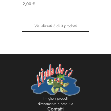
2,00
€
Visualizzati
3
di
3
prodotti
I migliori prodotti
direttamente a casa tua
Contatti